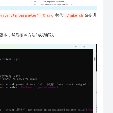
替代
命令进
error=vla-parameter" -C src
./make.sh
的版本，然后按照方法1成功解决：