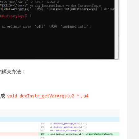
种解决办法：
改成
void dexInstr_getVarArgs(u2 *，u4