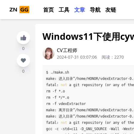
首页
工具
文章
导航
友链
Windows11下使用cyw
0
CV工程师
2024-07-31 03:07:06
阅读：2270
0
$ ./make.sh

make: 进入目录“/home/HONOR/vdexExtractor-0.6
fatal:
 not 
a git repository (or any of the
rm -f *.o

rm -f */*.o

rm -f vdexExtractor

make: 离开目录“/home/HONOR/vdexExtractor-0.6
make: 进入目录“/home/HONOR/vdexExtractor-0.6
fatal:
 not 
a git repository (or any of the
gcc -c -std=c11 -D_GNU_SOURCE -Wall -Wextr