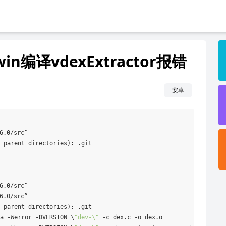
in编译vdexExtractor报错
安卓
.0/src”

 parent directories): .git

.0/src”

.0/src”

 parent directories): .git

a -Werror -DVERSION=\
"dev-\"
 -c dex.c -o dex.o
