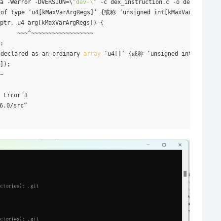
a -Werror -DVERSION=\
"dev-\"
 -c dex_instruction.c -o dex_instruc
of type ‘u4[kMaxVarArgRegs]’ {或称 ‘unsigned int[kMaxVarArgRegs]’
ptr, u4 arg[kMaxVarArgRegs]) {

     ~~~^~~~~~~~~~~~~~~~~~~

:

declared as an ordinary
 array 
‘u4[]’ {或称 ‘unsigned int[]’}

]);

~

 Error 1

.0/src”
