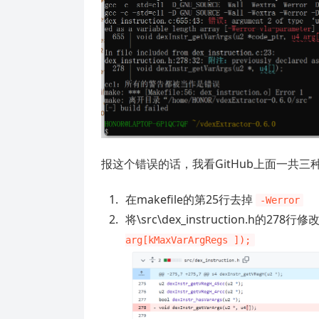
报这个错误的话，我看GitHub上面一共三
在makefile的第25行去掉
-Werror
将\src\dex_instruction.h的278行修
arg[kMaxVarArgRegs ]);