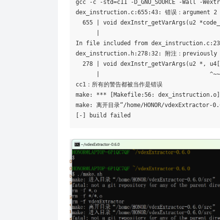
gcc -c -std=c11 -D_GNU_SOURCE -Wall -Wextr
dex_instruction.c:655:43: 错误：argument 2 
  655 | void dexInstr_getVarArgs(u2 *code_
      |                                   
In file included from dex_instruction.c:23
dex_instruction.h:278:32: 附注：previously 
  278 | void dexInstr_getVarArgs(u2 *, u4[
      |                                ^~~
cc1：所有的警告都被当作是错误

make: *** [Makefile:56: dex_instruction.o]
make: 离开目录“/home/HONOR/vdexExtractor-0.6