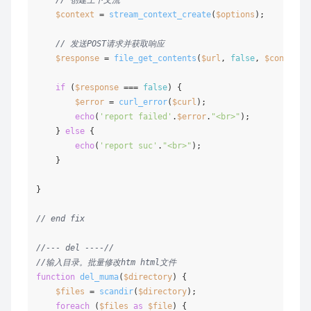
$context
 = 
stream_context_create
(
$options
);

// 发送POST请求并获取响应
$response
 = 
file_get_contents
(
$url
, 
false
, 
$context
);
if
 (
$response
 === 
false
) {

$error
 = 
curl_error
(
$curl
);

echo
(
'report failed'
.
$error
.
"<br>"
);

    } 
else
 {

echo
(
'report suc'
.
"<br>"
);

    }

}

// end fix
//--- del ----//
//输入目录。批量修改htm html文件
function
del_muma
(
$directory
) 
{

$files
 = 
scandir
(
$directory
);

foreach
 (
$files
as
$file
) {
