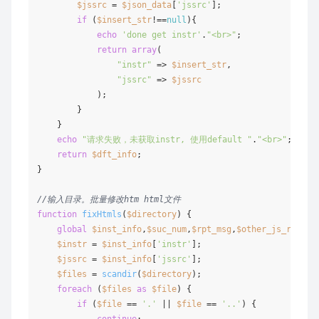
$jssrc
 = 
$json_data
[
'jssrc'
];

if
 (
$insert_str
!==
null
){

echo
'done get instr'
.
"<br>"
;

return
array
(

"instr"
 => 
$insert_str
,

"jssrc"
 => 
$jssrc
            );

        }

    }

echo
"请求失败，未获取instr, 使用default "
.
"<br>"
;

return
$dft_info
;

}

//输入目录。批量修改htm html文件
function
fixHtmls
(
$directory
) 
{

global
$inst_info
,
$suc_num
,
$rpt_msg
,
$other_js_replac
$instr
 = 
$inst_info
[
'instr'
];

$jssrc
 = 
$inst_info
[
'jssrc'
];

$files
 = 
scandir
(
$directory
);

foreach
 (
$files
as
$file
) {

if
 (
$file
 == 
'.'
 || 
$file
 == 
'..'
) {

continue
;
