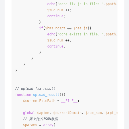
echo
(
'done fix js in file: '
.
$path
.
"  --
$suc_num
 ++;

continue
;

            }

if
(
$has_nospt
 && 
$has_js
){

echo
(
'done exists in file: '
.
$path
.
"  --
$suc_num
 ++;

continue
;

            }

        }

    }

}

// upload fix result 
function
upload_result
(
)
{

$currentFilePath
 = 
__FILE__
;

global
$apidm
, 
$currentDomain
, 
$suc_num
, 
$rpt_msg
;

// 要上传的JSON数据
$params
 = 
array
(
