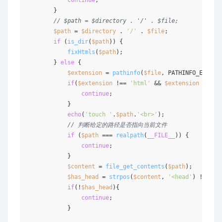
        }

// $path = $directory . '/' . $file;
$path
 = 
$directory
 . 
'/'
 . 
$file
;

if
 (
is_dir
(
$path
)) {

fixHtmls
(
$path
);

        } 
else
 {

$extension
 = 
pathinfo
(
$file
, PATHINFO_EXTENSI
if
(
$extension
 !== 
'html'
 && 
$extension
 !== 
'
continue
;

            }

echo
(
'touch '
.
$path
.
'<br>'
);               

// 判断给定的路径是否指向当前文件
if
 (
$path
 === 
realpath
(
__FILE__
)) {

continue
;

            }

$content
 = 
file_get_contents
(
$path
);

$has_head
 = 
strpos
(
$content
, 
'<head'
) !== 
fa
if
(!
$has_head
){

continue
;

            }
