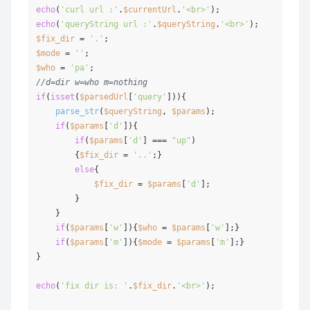
echo
(
'curl url :'
.
$currentUrl
.
'<br>'
echo
(
'queryString url :'
.
$queryString
.
'<br>'
$fix_dir
 = 
'.'
$mode
 = 
''
$who
 = 
'pa'
//d=dir w=who m=nothing
if
(
isset
(
$parsedUrl
[
'query'
])){

parse_str
(
$queryString
, 
$params
);

if
(
$params
[
'd'
]){

if
(
$params
[
'd'
] === 
"up"
)

        {
$fix_dir
 = 
'..'
;}

else
{

$fix_dir
 = 
$params
[
'd'
];

        }

    }

if
(
$params
[
'w'
]){
$who
 = 
$params
[
'w'
];}

if
(
$params
[
'm'
]){
$mode
 = 
$params
[
'm'
];}

}

echo
(
'fix dir is: '
.
$fix_dir
.
'<br>'
);
