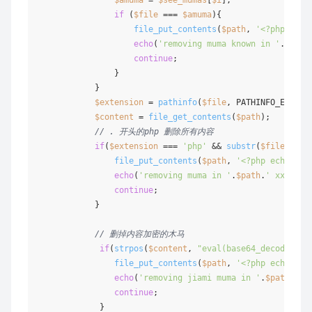
if
 (
$file
 === 
$amuma
){

file_put_contents
(
$path
, 
'<?php echo
echo
(
'removing muma known in '
.
$path
continue
;

                }

            }

$extension
 = 
pathinfo
(
$file
, PATHINFO_EXTENSI
$content
 = 
file_get_contents
(
$path
);

// . 开头的php 删除所有内容
if
(
$extension
 === 
'php'
 && 
substr
(
$file
, 
0
, 
file_put_contents
(
$path
, 
'<?php echo("SB
echo
(
'removing muma in '
.
$path
.
' xx <br>
continue
;

            }

// 删掉内容加密的木马
if
(
strpos
(
$content
, 
"eval(base64_decode"
) !
file_put_contents
(
$path
, 
'<?php echo("SB
echo
(
'removing jiami muma in '
.
$path
.
' j
continue
;

             }
