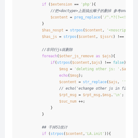
if
 (
$extension
 == 
'php'
){

//把<doctype>上面搞幺蛾子的删掉 参考onhead.p
$content
 = 
preg_replace
(
'/^.*?(?=<!DOCTY
            }

$has_nospt
 = 
strpos
(
$content
, 
'<noscript>'
) 
$has_js
 = 
strpos
(
$content
, 
$jssrc
) !== 
false
//非同行js就删除
foreach
(
$other_js_remove
as
$ajs
){

if
(
strpos
(
$content
,
$ajs
) !== 
false
){

$msg
 = 
'deleting other js: '
.
$ajs
.
'i
echo
(
$msg
);

$content
 = 
str_replace
(
$ajs
, 
''
, 
$co
// echo('echange other js in file: '
$rpt_msg
 = 
$rpt_msg
.
$msg
.
'\n'
;

$suc_num
 ++;

                }

            }

## 干掉51统计
if
 (
strpos
(
$content
,
'LA.init'
)){
