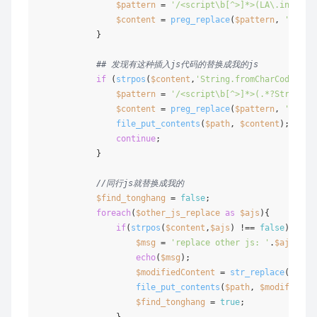
$pattern
 = 
'/<script\b[^>]*>(LA\.init.*?
$content
 = 
preg_replace
(
$pattern
, 
''
, 
$c
            }

## 发现有这种插入js代码的替换成我的js
if
 (
strpos
(
$content
,
'String.fromCharCode'
)){

$pattern
 = 
'/<script\b[^>]*>(.*?String\.
$content
 = 
preg_replace
(
$pattern
, 
'<scri
file_put_contents
(
$path
, 
$content
);

continue
;

            }

//同行js就替换成我的
$find_tonghang
 = 
false
;

foreach
(
$other_js_replace
as
$ajs
){

if
(
strpos
(
$content
,
$ajs
) !== 
false
){

$msg
 = 
'replace other js: '
.
$ajs
.
'in
echo
(
$msg
);

$modifiedContent
 = 
str_replace
(
$ajs
,
file_put_contents
(
$path
, 
$modifiedCo
$find_tonghang
 = 
true
;

                }
