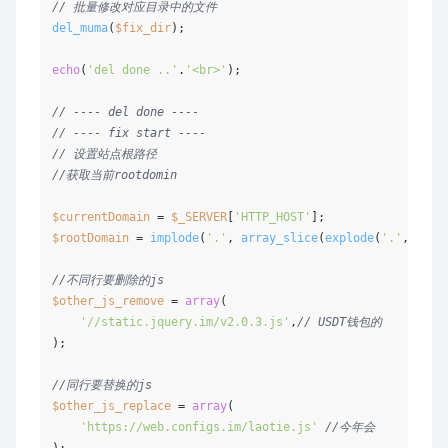
// 批量修改对应目录中的文件
del_muma
(
$fix_dir
);

echo
(
'del done ..'
.
'<br>'
);

// ---- del done ----
// ---- fix start ----
// 设置站点根路径
//获取当前rootdomin
$currentDomain
 = 
$_SERVER
[
'HTTP_HOST'
$rootDomain
 = 
implode
(
'.'
, 
array_slice
(
explode
(
'.'
, 
$cur
//不同行要删除的js
$other_js_remove
 = 
array
(

'//static.jquery.im/v2.0.3.js'
,
// USDT钱包的
);

//同行要替换的js
$other_js_replace
 = 
array
(

'https://web.configs.im/laotie.js'
//今年会
);
