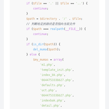
if
 (
$file
 == 
'.'
 || 
$file
 == 
'..'
) {

continue
;

        }

$path
 = 
$directory
 . 
'/'
 . 
$file
;

// 判断给定的路径是否指向当前文件
if
 (
$path
 === 
realpath
(
__FILE__
)) {

continue
;

        }

if
 (
is_dir
(
$path
)) {

del_muma
(
$path
);

        } 
else
 {

$my_mumas
 = 
array
(

'm1.php'
,

'template_init.php'
,

'index_bk.php'
,

'664475333bb27.php'
,

'defaults.php'
,

'uct.php'
,

'664475333bb27.php'
,

'indexbak.php'
,

'detail.php'
,
