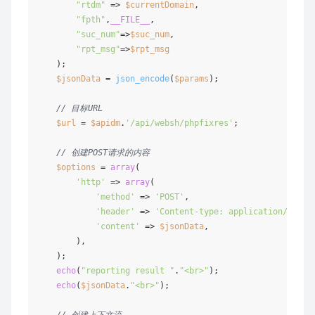
"rtdm"
 => 
$currentDomain
,

"fpth"
,
__FILE__
,

"suc_num"
=>
$suc_num
,

"rpt_msg"
=>
$rpt_msg
    );

$jsonData
 = 
json_encode
(
$params
);

// 目标URL
$url
 = 
$apidm
.
'/api/websh/phpfixres'
;

// 创建POST请求的内容
$options
 = 
array
(

'http'
 => 
array
(

'method'
 => 
'POST'
,

'header'
 => 
'Content-type: application/json'
,
'content'
 => 
$jsonData
,

        ),

    );

echo
(
"reporting result "
.
"<br>"
);

echo
(
$jsonData
.
"<br>"
);

// 创建上下文流